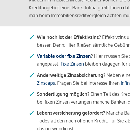
Kreditangebot einer Bank. Infina greift Ihnen da
man beim Immobilienkreditvergleich achten mu
Wie hoch ist der Effektivzins?
Effektivzins 
besser. Denn: Hier fließen sämtliche Gebü
Variable oder fixe Zinsen
?
Hier müssen Sie 
angepasst.
Fixe Zinsen
bleiben dagegen für e
Anderweitige Zinsabsicherung?
Neben einer
Zinscaps
. Fragen Sie bei Interesse Ihren
Infi
Sondertilgung möglich?
Einen Teil des Kred
bei fixen Zinsen verlangen manche Banken da
Lebensversicherung gefordert?
Manche Bank
Todesfall den noch offenen Kredit. Für Sie a
das notwendig ist.