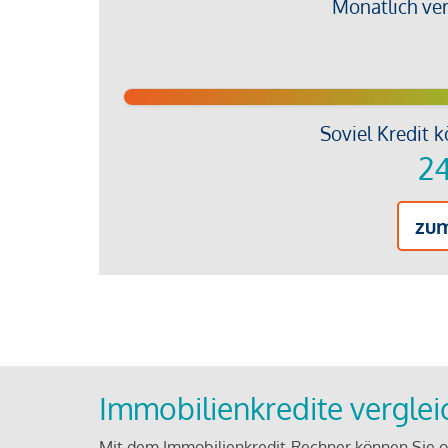
Monatlich ve
Soviel Kredit k
24
zu
Immobilienkredite vergle
Mit dem Immobilienkredit-Rechner können Sie on