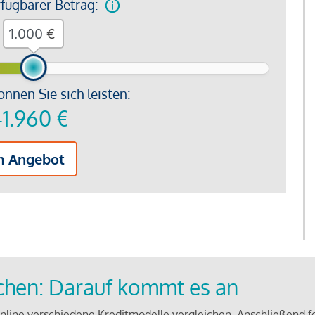
rfügbarer Betrag:
€
önnen Sie sich leisten:
1.960
€
m Angebot
ichen: Darauf kommt es an
line verschiedene Kreditmodelle vergleichen. Anschließend f