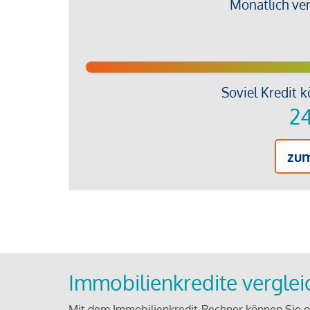
Monatlich ve
Soviel Kredit k
24
zu
Immobilienkredite vergle
Mit dem Immobilienkredit-Rechner können Sie on