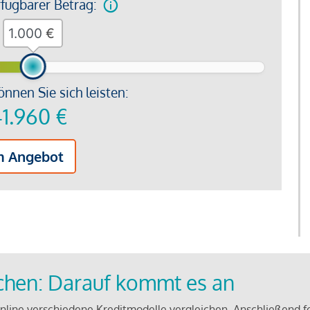
rfügbarer Betrag:
€
önnen Sie sich leisten:
1.960
€
m Angebot
ichen: Darauf kommt es an
line verschiedene Kreditmodelle vergleichen. Anschließend f