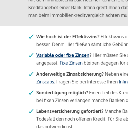
Kreditangebot einer Bank. Infina greift Ihnen da
man beim Immobilienkreditvergleich achten mu
Wie hoch ist der Effektivzins?
Effektivzins 
besser. Denn: Hier fließen sämtliche Gebü
Variable oder fixe Zinsen
?
Hier müssen Sie 
angepasst.
Fixe Zinsen
bleiben dagegen für e
Anderweitige Zinsabsicherung?
Neben einer
Zinscaps
. Fragen Sie bei Interesse Ihren
Infi
Sondertilgung möglich?
Einen Teil des Kred
bei fixen Zinsen verlangen manche Banken da
Lebensversicherung gefordert?
Manche Bank
Todesfall den noch offenen Kredit. Für Sie a
das notwendig ist.