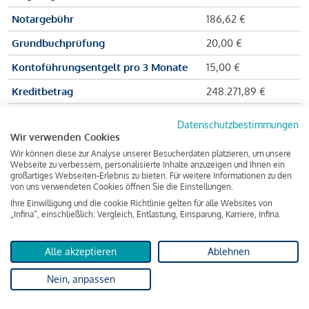
Notargebühr
186,62 €
Grundbuchprüfung
20,00 €
Kontoführungsentgelt pro 3 Monate
15,00 €
Kreditbetrag
248.271,89 €
Effektiver Jahreszinssatz
3,591 % p.a.
Datenschutzbestimmungen
Wir verwenden Cookies
Zu zahlender Gesamtbetrag
384.703,75 €
Wir können diese zur Analyse unserer Besucherdaten platzieren, um unsere
Kreditvermittler
INFINA Credit
Webseite zu verbessern, personalisierte Inhalte anzuzeigen und Ihnen ein
großartiges Webseiten-Erlebnis zu bieten. Für weitere Informationen zu den
Broker GmbH
von uns verwendeten Cookies öffnen Sie die Einstellungen.
Ihre Einwilligung und die cookie Richtlinie gelten für alle Websites von
„Infina“, einschließlich: Vergleich, Entlastung, Einsparung, Karriere, Infina.
Martina und Max Mustermann bekommen also eine Summe
von 237.000 Euro ausgezahlt, um die Wohnung zu kaufen.
Alle akzeptieren
Ablehnen
Darüber hinaus fallen aber noch einige Gebühren an (z. B. die
Nein, anpassen
Grundbucheintragungsgebühr), sodass die Bank den
Mustermanns
insgesamt einen Kreditbetrag
von 248.271,89