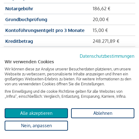
Notargebühr
186,62 €
Grundbuchprüfung
20,00 €
Kontoführungsentgelt pro 3 Monate
15,00 €
Kreditbetrag
248.271,89 €
Effektiver Jahreszinssatz
3,591 % p.a.
Datenschutzbestimmungen
Wir verwenden Cookies
Zu zahlender Gesamtbetrag
384.703,75 €
Wir können diese zur Analyse unserer Besucherdaten platzieren, um unsere
Kreditvermittler
INFINA Credit
Webseite zu verbessern, personalisierte Inhalte anzuzeigen und Ihnen ein
großartiges Webseiten-Erlebnis zu bieten. Für weitere Informationen zu den
Broker GmbH
von uns verwendeten Cookies öffnen Sie die Einstellungen.
Ihre Einwilligung und die cookie Richtlinie gelten für alle Websites von
„Infina“, einschließlich: Vergleich, Entlastung, Einsparung, Karriere, Infina.
Martina und Max Mustermann bekommen also eine Summe
von 237.000 Euro ausgezahlt, um die Wohnung zu kaufen.
Alle akzeptieren
Ablehnen
Darüber hinaus fallen aber noch einige Gebühren an (z. B. die
Nein, anpassen
Grundbucheintragungsgebühr), sodass die Bank den
Mustermanns
insgesamt einen Kreditbetrag
von 248.271,89