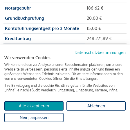
Notargebühr
186,62 €
Grundbuchprüfung
20,00 €
Kontoführungsentgelt pro 3 Monate
15,00 €
Kreditbetrag
248.271,89 €
Effektiver Jahreszinssatz
3,591 % p.a.
Datenschutzbestimmungen
Wir verwenden Cookies
Zu zahlender Gesamtbetrag
384.703,75 €
Wir können diese zur Analyse unserer Besucherdaten platzieren, um unsere
Kreditvermittler
INFINA Credit
Webseite zu verbessern, personalisierte Inhalte anzuzeigen und Ihnen ein
großartiges Webseiten-Erlebnis zu bieten. Für weitere Informationen zu den
Broker GmbH
von uns verwendeten Cookies öffnen Sie die Einstellungen.
Ihre Einwilligung und die cookie Richtlinie gelten für alle Websites von
„Infina“, einschließlich: Vergleich, Entlastung, Einsparung, Karriere, Infina.
Martina und Max Mustermann bekommen also eine Summe
von 237.000 Euro ausgezahlt, um die Wohnung zu kaufen.
Alle akzeptieren
Ablehnen
Darüber hinaus fallen aber noch einige Gebühren an (z. B. die
Nein, anpassen
Grundbucheintragungsgebühr), sodass die Bank den
Mustermanns
insgesamt einen Kreditbetrag
von 248.271,89