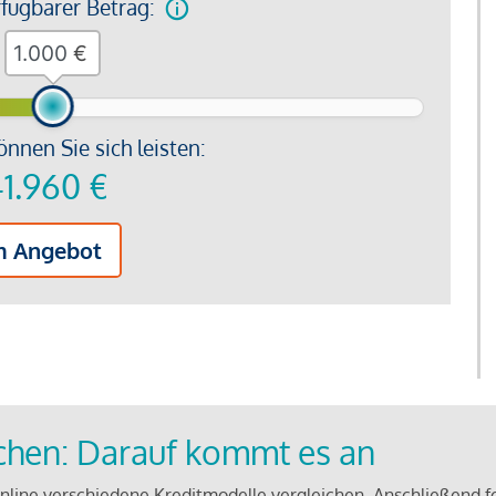
rfügbarer Betrag:
€
önnen Sie sich leisten:
1.960
€
m Angebot
ichen: Darauf kommt es an
line verschiedene Kreditmodelle vergleichen. Anschließend f