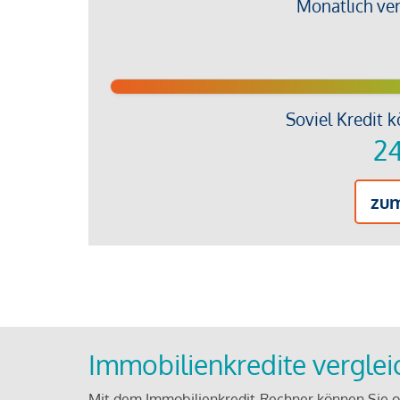
Monatlich ve
Soviel Kredit k
24
zu
Immobilienkredite vergle
Mit dem Immobilienkredit-Rechner können Sie on