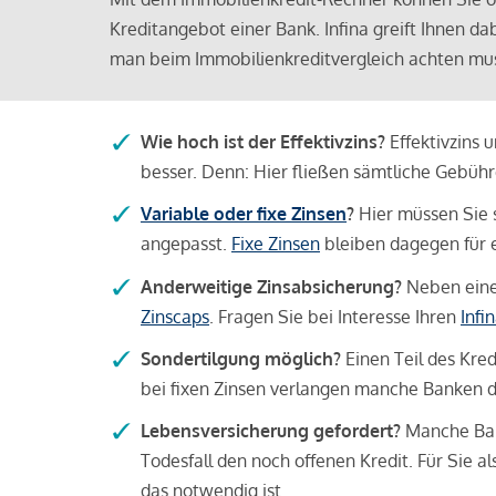
Kreditangebot einer Bank. Infina greift Ihnen da
man beim Immobilienkreditvergleich achten mu
Wie hoch ist der Effektivzins?
Effektivzins 
besser. Denn: Hier fließen sämtliche Gebü
Variable oder fixe Zinsen
?
Hier müssen Sie 
angepasst.
Fixe Zinsen
bleiben dagegen für e
Anderweitige Zinsabsicherung?
Neben einer
Zinscaps
. Fragen Sie bei Interesse Ihren
Infi
Sondertilgung möglich?
Einen Teil des Kred
bei fixen Zinsen verlangen manche Banken da
Lebensversicherung gefordert?
Manche Bank
Todesfall den noch offenen Kredit. Für Sie a
das notwendig ist.