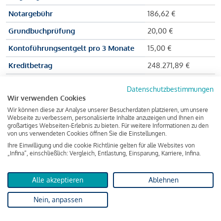
Notargebühr
186,62 €
Grundbuchprüfung
20,00 €
Kontoführungsentgelt pro 3 Monate
15,00 €
Kreditbetrag
248.271,89 €
Effektiver Jahreszinssatz
3,591 % p.a.
Datenschutzbestimmungen
Wir verwenden Cookies
Zu zahlender Gesamtbetrag
384.703,75 €
Wir können diese zur Analyse unserer Besucherdaten platzieren, um unsere
Kreditvermittler
INFINA Credit
Webseite zu verbessern, personalisierte Inhalte anzuzeigen und Ihnen ein
großartiges Webseiten-Erlebnis zu bieten. Für weitere Informationen zu den
Broker GmbH
von uns verwendeten Cookies öffnen Sie die Einstellungen.
Ihre Einwilligung und die cookie Richtlinie gelten für alle Websites von
„Infina“, einschließlich: Vergleich, Entlastung, Einsparung, Karriere, Infina.
Martina und Max Mustermann bekommen also eine Summe
von 237.000 Euro ausgezahlt, um die Wohnung zu kaufen.
Alle akzeptieren
Ablehnen
Darüber hinaus fallen aber noch einige Gebühren an (z. B. die
Nein, anpassen
Grundbucheintragungsgebühr), sodass die Bank den
Mustermanns
insgesamt einen Kreditbetrag
von 248.271,89