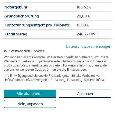
Notargebühr
186,62 €
Grundbuchprüfung
20,00 €
Kontoführungsentgelt pro 3 Monate
15,00 €
Kreditbetrag
248.271,89 €
Effektiver Jahreszinssatz
3,591 % p.a.
Datenschutzbestimmungen
Wir verwenden Cookies
Zu zahlender Gesamtbetrag
384.703,75 €
Wir können diese zur Analyse unserer Besucherdaten platzieren, um unsere
Kreditvermittler
INFINA Credit
Webseite zu verbessern, personalisierte Inhalte anzuzeigen und Ihnen ein
großartiges Webseiten-Erlebnis zu bieten. Für weitere Informationen zu den
Broker GmbH
von uns verwendeten Cookies öffnen Sie die Einstellungen.
Ihre Einwilligung und die cookie Richtlinie gelten für alle Websites von
„Infina“, einschließlich: Vergleich, Entlastung, Einsparung, Karriere, Infina.
Martina und Max Mustermann bekommen also eine Summe
von 237.000 Euro ausgezahlt, um die Wohnung zu kaufen.
Alle akzeptieren
Ablehnen
Darüber hinaus fallen aber noch einige Gebühren an (z. B. die
Nein, anpassen
Grundbucheintragungsgebühr), sodass die Bank den
Mustermanns
insgesamt einen Kreditbetrag
von 248.271,89