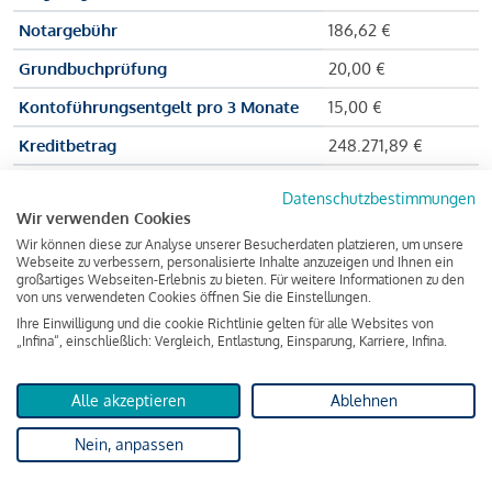
Notargebühr
186,62 €
Grundbuchprüfung
20,00 €
Kontoführungsentgelt pro 3 Monate
15,00 €
Kreditbetrag
248.271,89 €
Effektiver Jahreszinssatz
3,591 % p.a.
Datenschutzbestimmungen
Wir verwenden Cookies
Zu zahlender Gesamtbetrag
384.703,75 €
Wir können diese zur Analyse unserer Besucherdaten platzieren, um unsere
Kreditvermittler
INFINA Credit
Webseite zu verbessern, personalisierte Inhalte anzuzeigen und Ihnen ein
großartiges Webseiten-Erlebnis zu bieten. Für weitere Informationen zu den
Broker GmbH
von uns verwendeten Cookies öffnen Sie die Einstellungen.
Ihre Einwilligung und die cookie Richtlinie gelten für alle Websites von
„Infina“, einschließlich: Vergleich, Entlastung, Einsparung, Karriere, Infina.
Martina und Max Mustermann bekommen also eine Summe
von 237.000 Euro ausgezahlt, um die Wohnung zu kaufen.
Alle akzeptieren
Ablehnen
Darüber hinaus fallen aber noch einige Gebühren an (z. B. die
Nein, anpassen
Grundbucheintragungsgebühr), sodass die Bank den
Mustermanns
insgesamt einen Kreditbetrag
von 248.271,89