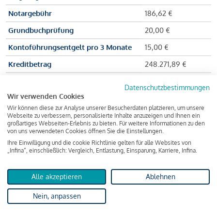
Notargebühr
186,62 €
Grundbuchprüfung
20,00 €
Kontoführungsentgelt pro 3 Monate
15,00 €
Kreditbetrag
248.271,89 €
Effektiver Jahreszinssatz
3,591 % p.a.
Datenschutzbestimmungen
Wir verwenden Cookies
Zu zahlender Gesamtbetrag
384.703,75 €
Wir können diese zur Analyse unserer Besucherdaten platzieren, um unsere
Kreditvermittler
INFINA Credit
Webseite zu verbessern, personalisierte Inhalte anzuzeigen und Ihnen ein
großartiges Webseiten-Erlebnis zu bieten. Für weitere Informationen zu den
Broker GmbH
von uns verwendeten Cookies öffnen Sie die Einstellungen.
Ihre Einwilligung und die cookie Richtlinie gelten für alle Websites von
„Infina“, einschließlich: Vergleich, Entlastung, Einsparung, Karriere, Infina.
Martina und Max Mustermann bekommen also eine Summe
von 237.000 Euro ausgezahlt, um die Wohnung zu kaufen.
Alle akzeptieren
Ablehnen
Darüber hinaus fallen aber noch einige Gebühren an (z. B. die
Nein, anpassen
Grundbucheintragungsgebühr), sodass die Bank den
Mustermanns
insgesamt einen Kreditbetrag
von 248.271,89