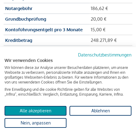
Notargebühr
186,62 €
Grundbuchprüfung
20,00 €
Kontoführungsentgelt pro 3 Monate
15,00 €
Kreditbetrag
248.271,89 €
Effektiver Jahreszinssatz
3,591 % p.a.
Datenschutzbestimmungen
Wir verwenden Cookies
Zu zahlender Gesamtbetrag
384.703,75 €
Wir können diese zur Analyse unserer Besucherdaten platzieren, um unsere
Kreditvermittler
INFINA Credit
Webseite zu verbessern, personalisierte Inhalte anzuzeigen und Ihnen ein
großartiges Webseiten-Erlebnis zu bieten. Für weitere Informationen zu den
Broker GmbH
von uns verwendeten Cookies öffnen Sie die Einstellungen.
Ihre Einwilligung und die cookie Richtlinie gelten für alle Websites von
„Infina“, einschließlich: Vergleich, Entlastung, Einsparung, Karriere, Infina.
Martina und Max Mustermann bekommen also eine Summe
von 237.000 Euro ausgezahlt, um die Wohnung zu kaufen.
Alle akzeptieren
Ablehnen
Darüber hinaus fallen aber noch einige Gebühren an (z. B. die
Nein, anpassen
Grundbucheintragungsgebühr), sodass die Bank den
Mustermanns
insgesamt einen Kreditbetrag
von 248.271,89