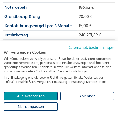
Notargebühr
186,62 €
Grundbuchprüfung
20,00 €
Kontoführungsentgelt pro 3 Monate
15,00 €
Kreditbetrag
248.271,89 €
Effektiver Jahreszinssatz
3,591 % p.a.
Datenschutzbestimmungen
Wir verwenden Cookies
Zu zahlender Gesamtbetrag
384.703,75 €
Wir können diese zur Analyse unserer Besucherdaten platzieren, um unsere
Kreditvermittler
INFINA Credit
Webseite zu verbessern, personalisierte Inhalte anzuzeigen und Ihnen ein
großartiges Webseiten-Erlebnis zu bieten. Für weitere Informationen zu den
Broker GmbH
von uns verwendeten Cookies öffnen Sie die Einstellungen.
Ihre Einwilligung und die cookie Richtlinie gelten für alle Websites von
„Infina“, einschließlich: Vergleich, Entlastung, Einsparung, Karriere, Infina.
Martina und Max Mustermann bekommen also eine Summe
von 237.000 Euro ausgezahlt, um die Wohnung zu kaufen.
Alle akzeptieren
Ablehnen
Darüber hinaus fallen aber noch einige Gebühren an (z. B. die
Nein, anpassen
Grundbucheintragungsgebühr), sodass die Bank den
Mustermanns
insgesamt einen Kreditbetrag
von 248.271,89