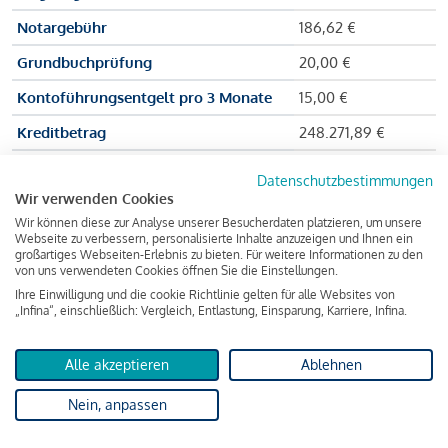
Notargebühr
186,62 €
Grundbuchprüfung
20,00 €
Kontoführungsentgelt pro 3 Monate
15,00 €
Kreditbetrag
248.271,89 €
Effektiver Jahreszinssatz
3,591 % p.a.
Datenschutzbestimmungen
Wir verwenden Cookies
Zu zahlender Gesamtbetrag
384.703,75 €
Wir können diese zur Analyse unserer Besucherdaten platzieren, um unsere
Kreditvermittler
INFINA Credit
Webseite zu verbessern, personalisierte Inhalte anzuzeigen und Ihnen ein
großartiges Webseiten-Erlebnis zu bieten. Für weitere Informationen zu den
Broker GmbH
von uns verwendeten Cookies öffnen Sie die Einstellungen.
Ihre Einwilligung und die cookie Richtlinie gelten für alle Websites von
„Infina“, einschließlich: Vergleich, Entlastung, Einsparung, Karriere, Infina.
Martina und Max Mustermann bekommen also eine Summe
von 237.000 Euro ausgezahlt, um die Wohnung zu kaufen.
Alle akzeptieren
Ablehnen
Darüber hinaus fallen aber noch einige Gebühren an (z. B. die
Nein, anpassen
Grundbucheintragungsgebühr), sodass die Bank den
Mustermanns
insgesamt einen Kreditbetrag
von 248.271,89