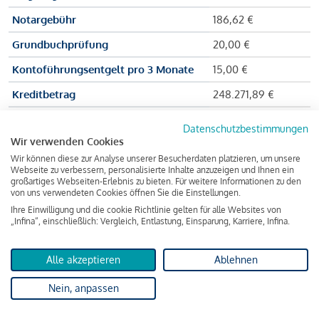
Notargebühr
186,62 €
Grundbuchprüfung
20,00 €
Kontoführungsentgelt pro 3 Monate
15,00 €
Kreditbetrag
248.271,89 €
Effektiver Jahreszinssatz
3,591 % p.a.
Datenschutzbestimmungen
Wir verwenden Cookies
Zu zahlender Gesamtbetrag
384.703,75 €
Wir können diese zur Analyse unserer Besucherdaten platzieren, um unsere
Kreditvermittler
INFINA Credit
Webseite zu verbessern, personalisierte Inhalte anzuzeigen und Ihnen ein
großartiges Webseiten-Erlebnis zu bieten. Für weitere Informationen zu den
Broker GmbH
von uns verwendeten Cookies öffnen Sie die Einstellungen.
Ihre Einwilligung und die cookie Richtlinie gelten für alle Websites von
„Infina“, einschließlich: Vergleich, Entlastung, Einsparung, Karriere, Infina.
Martina und Max Mustermann bekommen also eine Summe
von 237.000 Euro ausgezahlt, um die Wohnung zu kaufen.
Alle akzeptieren
Ablehnen
Darüber hinaus fallen aber noch einige Gebühren an (z. B. die
Nein, anpassen
Grundbucheintragungsgebühr), sodass die Bank den
Mustermanns
insgesamt einen Kreditbetrag
von 248.271,89