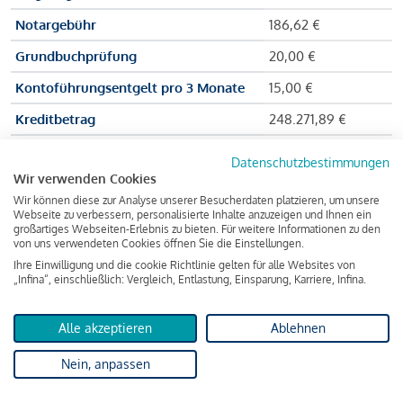
Notargebühr
186,62 €
Grundbuchprüfung
20,00 €
Kontoführungsentgelt pro 3 Monate
15,00 €
Kreditbetrag
248.271,89 €
Effektiver Jahreszinssatz
3,591 % p.a.
Datenschutzbestimmungen
Wir verwenden Cookies
Zu zahlender Gesamtbetrag
384.703,75 €
Wir können diese zur Analyse unserer Besucherdaten platzieren, um unsere
Kreditvermittler
INFINA Credit
Webseite zu verbessern, personalisierte Inhalte anzuzeigen und Ihnen ein
großartiges Webseiten-Erlebnis zu bieten. Für weitere Informationen zu den
Broker GmbH
von uns verwendeten Cookies öffnen Sie die Einstellungen.
Ihre Einwilligung und die cookie Richtlinie gelten für alle Websites von
„Infina“, einschließlich: Vergleich, Entlastung, Einsparung, Karriere, Infina.
Martina und Max Mustermann bekommen also eine Summe
von 237.000 Euro ausgezahlt, um die Wohnung zu kaufen.
Alle akzeptieren
Ablehnen
Darüber hinaus fallen aber noch einige Gebühren an (z. B. die
Nein, anpassen
Grundbucheintragungsgebühr), sodass die Bank den
Mustermanns
insgesamt einen Kreditbetrag
von 248.271,89