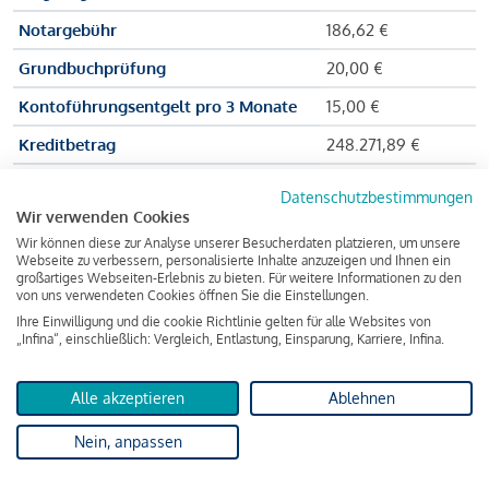
Notargebühr
186,62 €
Grundbuchprüfung
20,00 €
Kontoführungsentgelt pro 3 Monate
15,00 €
Kreditbetrag
248.271,89 €
Effektiver Jahreszinssatz
3,591 % p.a.
Datenschutzbestimmungen
Wir verwenden Cookies
Zu zahlender Gesamtbetrag
384.703,75 €
Wir können diese zur Analyse unserer Besucherdaten platzieren, um unsere
Kreditvermittler
INFINA Credit
Webseite zu verbessern, personalisierte Inhalte anzuzeigen und Ihnen ein
großartiges Webseiten-Erlebnis zu bieten. Für weitere Informationen zu den
Broker GmbH
von uns verwendeten Cookies öffnen Sie die Einstellungen.
Ihre Einwilligung und die cookie Richtlinie gelten für alle Websites von
„Infina“, einschließlich: Vergleich, Entlastung, Einsparung, Karriere, Infina.
Martina und Max Mustermann bekommen also eine Summe
von 237.000 Euro ausgezahlt, um die Wohnung zu kaufen.
Alle akzeptieren
Ablehnen
Darüber hinaus fallen aber noch einige Gebühren an (z. B. die
Nein, anpassen
Grundbucheintragungsgebühr), sodass die Bank den
Mustermanns
insgesamt einen Kreditbetrag
von 248.271,89