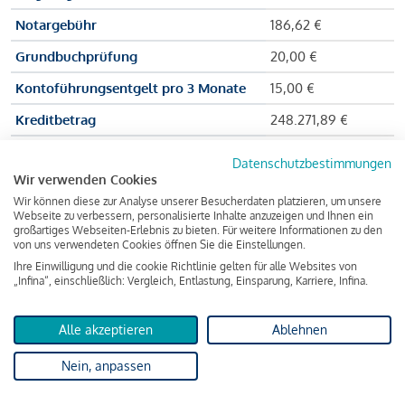
Notargebühr
186,62 €
Grundbuchprüfung
20,00 €
Kontoführungsentgelt pro 3 Monate
15,00 €
Kreditbetrag
248.271,89 €
Effektiver Jahreszinssatz
3,591 % p.a.
Datenschutzbestimmungen
Wir verwenden Cookies
Zu zahlender Gesamtbetrag
384.703,75 €
Wir können diese zur Analyse unserer Besucherdaten platzieren, um unsere
Kreditvermittler
INFINA Credit
Webseite zu verbessern, personalisierte Inhalte anzuzeigen und Ihnen ein
großartiges Webseiten-Erlebnis zu bieten. Für weitere Informationen zu den
Broker GmbH
von uns verwendeten Cookies öffnen Sie die Einstellungen.
Ihre Einwilligung und die cookie Richtlinie gelten für alle Websites von
„Infina“, einschließlich: Vergleich, Entlastung, Einsparung, Karriere, Infina.
Martina und Max Mustermann bekommen also eine Summe
von 237.000 Euro ausgezahlt, um die Wohnung zu kaufen.
Alle akzeptieren
Ablehnen
Darüber hinaus fallen aber noch einige Gebühren an (z. B. die
Nein, anpassen
Grundbucheintragungsgebühr), sodass die Bank den
Mustermanns
insgesamt einen Kreditbetrag
von 248.271,89