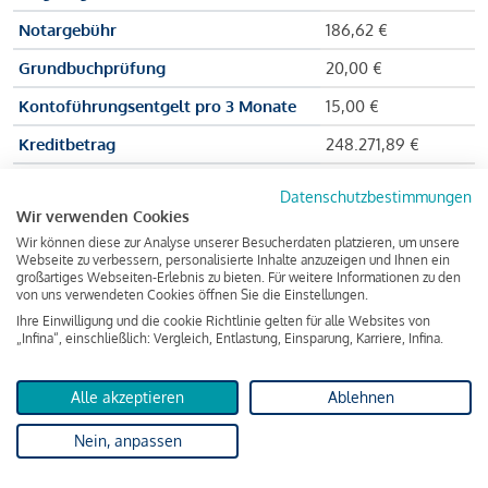
Notargebühr
186,62 €
Grundbuchprüfung
20,00 €
Kontoführungsentgelt pro 3 Monate
15,00 €
Kreditbetrag
248.271,89 €
Effektiver Jahreszinssatz
3,591 % p.a.
Datenschutzbestimmungen
Wir verwenden Cookies
Zu zahlender Gesamtbetrag
384.703,75 €
Wir können diese zur Analyse unserer Besucherdaten platzieren, um unsere
Kreditvermittler
INFINA Credit
Webseite zu verbessern, personalisierte Inhalte anzuzeigen und Ihnen ein
großartiges Webseiten-Erlebnis zu bieten. Für weitere Informationen zu den
Broker GmbH
von uns verwendeten Cookies öffnen Sie die Einstellungen.
Ihre Einwilligung und die cookie Richtlinie gelten für alle Websites von
„Infina“, einschließlich: Vergleich, Entlastung, Einsparung, Karriere, Infina.
Martina und Max Mustermann bekommen also eine Summe
von 237.000 Euro ausgezahlt, um die Wohnung zu kaufen.
Alle akzeptieren
Ablehnen
Darüber hinaus fallen aber noch einige Gebühren an (z. B. die
Nein, anpassen
Grundbucheintragungsgebühr), sodass die Bank den
Mustermanns
insgesamt einen Kreditbetrag
von 248.271,89