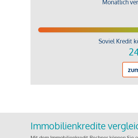
Monatlich ve
Soviel Kredit k
24
zu
Immobilienkredite vergle
Mit dem Immobilienkredit-Rechner können Sie on