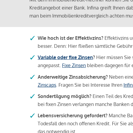
Kreditangebot einer Bank. Infina greift Ihnen da
man beim Immobilienkreditvergleich achten mu
Wie hoch ist der Effektivzins?
Effektivzins 
besser. Denn: Hier fließen sämtliche Gebü
Variable oder fixe Zinsen
?
Hier müssen Sie 
angepasst.
Fixe Zinsen
bleiben dagegen für e
Anderweitige Zinsabsicherung?
Neben einer
Zinscaps
. Fragen Sie bei Interesse Ihren
Infi
Sondertilgung möglich?
Einen Teil des Kred
bei fixen Zinsen verlangen manche Banken da
Lebensversicherung gefordert?
Manche Bank
Todesfall den noch offenen Kredit. Für Sie a
das notwendig ist.