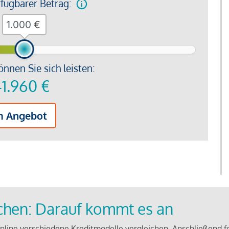
rfügbarer Betrag:
€
önnen Sie sich leisten:
1.960
€
m Angebot
ichen: Darauf kommt es an
line verschiedene Kreditmodelle vergleichen. Anschließend f