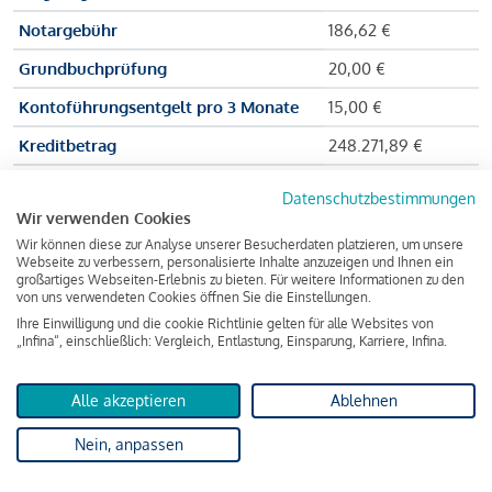
Notargebühr
186,62 €
Grundbuchprüfung
20,00 €
Kontoführungsentgelt pro 3 Monate
15,00 €
Kreditbetrag
248.271,89 €
Effektiver Jahreszinssatz
3,591 % p.a.
Datenschutzbestimmungen
Wir verwenden Cookies
Zu zahlender Gesamtbetrag
384.703,75 €
Wir können diese zur Analyse unserer Besucherdaten platzieren, um unsere
Kreditvermittler
INFINA Credit
Webseite zu verbessern, personalisierte Inhalte anzuzeigen und Ihnen ein
großartiges Webseiten-Erlebnis zu bieten. Für weitere Informationen zu den
Broker GmbH
von uns verwendeten Cookies öffnen Sie die Einstellungen.
Ihre Einwilligung und die cookie Richtlinie gelten für alle Websites von
„Infina“, einschließlich: Vergleich, Entlastung, Einsparung, Karriere, Infina.
Martina und Max Mustermann bekommen also eine Summe
von 237.000 Euro ausgezahlt, um die Wohnung zu kaufen.
Alle akzeptieren
Ablehnen
Darüber hinaus fallen aber noch einige Gebühren an (z. B. die
Nein, anpassen
Grundbucheintragungsgebühr), sodass die Bank den
Mustermanns
insgesamt einen Kreditbetrag
von 248.271,89