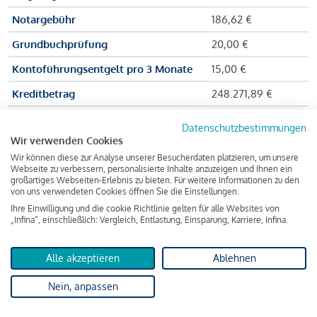
Notargebühr
186,62 €
Grundbuchprüfung
20,00 €
Kontoführungsentgelt pro 3 Monate
15,00 €
Kreditbetrag
248.271,89 €
Effektiver Jahreszinssatz
3,591 % p.a.
Datenschutzbestimmungen
Wir verwenden Cookies
Zu zahlender Gesamtbetrag
384.703,75 €
Wir können diese zur Analyse unserer Besucherdaten platzieren, um unsere
Kreditvermittler
INFINA Credit
Webseite zu verbessern, personalisierte Inhalte anzuzeigen und Ihnen ein
großartiges Webseiten-Erlebnis zu bieten. Für weitere Informationen zu den
Broker GmbH
von uns verwendeten Cookies öffnen Sie die Einstellungen.
Ihre Einwilligung und die cookie Richtlinie gelten für alle Websites von
„Infina“, einschließlich: Vergleich, Entlastung, Einsparung, Karriere, Infina.
Martina und Max Mustermann bekommen also eine Summe
von 237.000 Euro ausgezahlt, um die Wohnung zu kaufen.
Alle akzeptieren
Ablehnen
Darüber hinaus fallen aber noch einige Gebühren an (z. B. die
Nein, anpassen
Grundbucheintragungsgebühr), sodass die Bank den
Mustermanns
insgesamt einen Kreditbetrag
von 248.271,89