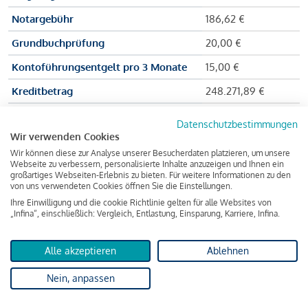
Notargebühr
186,62 €
Grundbuchprüfung
20,00 €
Kontoführungsentgelt pro 3 Monate
15,00 €
Kreditbetrag
248.271,89 €
Effektiver Jahreszinssatz
3,591 % p.a.
Datenschutzbestimmungen
Wir verwenden Cookies
Zu zahlender Gesamtbetrag
384.703,75 €
Wir können diese zur Analyse unserer Besucherdaten platzieren, um unsere
Kreditvermittler
INFINA Credit
Webseite zu verbessern, personalisierte Inhalte anzuzeigen und Ihnen ein
großartiges Webseiten-Erlebnis zu bieten. Für weitere Informationen zu den
Broker GmbH
von uns verwendeten Cookies öffnen Sie die Einstellungen.
Ihre Einwilligung und die cookie Richtlinie gelten für alle Websites von
„Infina“, einschließlich: Vergleich, Entlastung, Einsparung, Karriere, Infina.
Martina und Max Mustermann bekommen also eine Summe
von 237.000 Euro ausgezahlt, um die Wohnung zu kaufen.
Alle akzeptieren
Ablehnen
Darüber hinaus fallen aber noch einige Gebühren an (z. B. die
Nein, anpassen
Grundbucheintragungsgebühr), sodass die Bank den
Mustermanns
insgesamt einen Kreditbetrag
von 248.271,89