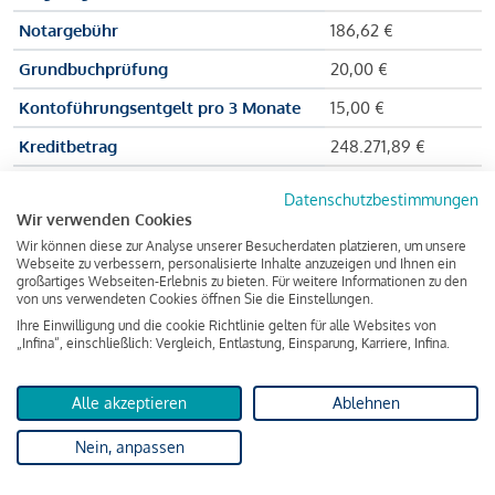
Notargebühr
186,62 €
Grundbuchprüfung
20,00 €
Kontoführungsentgelt pro 3 Monate
15,00 €
Kreditbetrag
248.271,89 €
Effektiver Jahreszinssatz
3,591 % p.a.
Datenschutzbestimmungen
Wir verwenden Cookies
Zu zahlender Gesamtbetrag
384.703,75 €
Wir können diese zur Analyse unserer Besucherdaten platzieren, um unsere
Kreditvermittler
INFINA Credit
Webseite zu verbessern, personalisierte Inhalte anzuzeigen und Ihnen ein
großartiges Webseiten-Erlebnis zu bieten. Für weitere Informationen zu den
Broker GmbH
von uns verwendeten Cookies öffnen Sie die Einstellungen.
Ihre Einwilligung und die cookie Richtlinie gelten für alle Websites von
„Infina“, einschließlich: Vergleich, Entlastung, Einsparung, Karriere, Infina.
Martina und Max Mustermann bekommen also eine Summe
von 237.000 Euro ausgezahlt, um die Wohnung zu kaufen.
Alle akzeptieren
Ablehnen
Darüber hinaus fallen aber noch einige Gebühren an (z. B. die
Nein, anpassen
Grundbucheintragungsgebühr), sodass die Bank den
Mustermanns
insgesamt einen Kreditbetrag
von 248.271,89