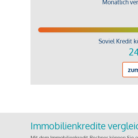
Monatlich ve
Soviel Kredit k
24
zu
Immobilienkredite vergle
Mit dem Immobilienkredit-Rechner können Sie on