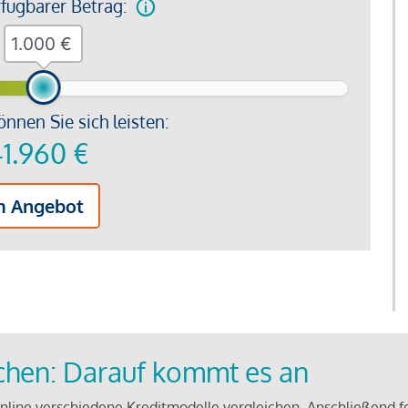
rfügbarer Betrag:
€
önnen Sie sich leisten:
1.960
€
m Angebot
ichen: Darauf kommt es an
line verschiedene Kreditmodelle vergleichen. Anschließend f