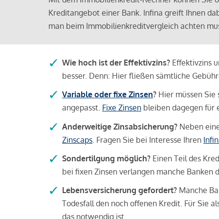
Kreditangebot einer Bank. Infina greift Ihnen da
man beim Immobilienkreditvergleich achten mu
Wie hoch ist der Effektivzins?
Effektivzins 
besser. Denn: Hier fließen sämtliche Gebü
Variable oder fixe Zinsen
?
Hier müssen Sie 
angepasst.
Fixe Zinsen
bleiben dagegen für e
Anderweitige Zinsabsicherung?
Neben einer
Zinscaps
. Fragen Sie bei Interesse Ihren
Infi
Sondertilgung möglich?
Einen Teil des Kred
bei fixen Zinsen verlangen manche Banken da
Lebensversicherung gefordert?
Manche Bank
Todesfall den noch offenen Kredit. Für Sie a
das notwendig ist.