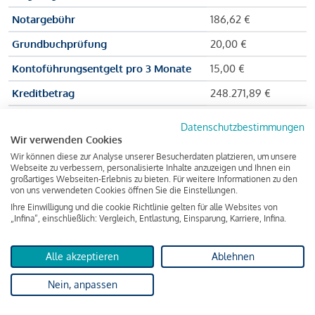
Notargebühr
186,62 €
Grundbuchprüfung
20,00 €
Kontoführungsentgelt pro 3 Monate
15,00 €
Kreditbetrag
248.271,89 €
Effektiver Jahreszinssatz
3,591 % p.a.
Datenschutzbestimmungen
Wir verwenden Cookies
Zu zahlender Gesamtbetrag
384.703,75 €
Wir können diese zur Analyse unserer Besucherdaten platzieren, um unsere
Kreditvermittler
INFINA Credit
Webseite zu verbessern, personalisierte Inhalte anzuzeigen und Ihnen ein
großartiges Webseiten-Erlebnis zu bieten. Für weitere Informationen zu den
Broker GmbH
von uns verwendeten Cookies öffnen Sie die Einstellungen.
Ihre Einwilligung und die cookie Richtlinie gelten für alle Websites von
„Infina“, einschließlich: Vergleich, Entlastung, Einsparung, Karriere, Infina.
Martina und Max Mustermann bekommen also eine Summe
von 237.000 Euro ausgezahlt, um die Wohnung zu kaufen.
Alle akzeptieren
Ablehnen
Darüber hinaus fallen aber noch einige Gebühren an (z. B. die
Nein, anpassen
Grundbucheintragungsgebühr), sodass die Bank den
Mustermanns
insgesamt einen Kreditbetrag
von 248.271,89