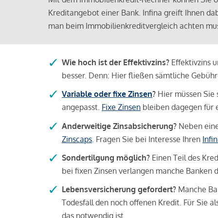
Kreditangebot einer Bank. Infina greift Ihnen da
man beim Immobilienkreditvergleich achten mu
Wie hoch ist der Effektivzins?
Effektivzins 
besser. Denn: Hier fließen sämtliche Gebü
Variable oder fixe Zinsen
?
Hier müssen Sie 
angepasst.
Fixe Zinsen
bleiben dagegen für e
Anderweitige Zinsabsicherung?
Neben einer
Zinscaps
. Fragen Sie bei Interesse Ihren
Infi
Sondertilgung möglich?
Einen Teil des Kred
bei fixen Zinsen verlangen manche Banken da
Lebensversicherung gefordert?
Manche Bank
Todesfall den noch offenen Kredit. Für Sie a
das notwendig ist.