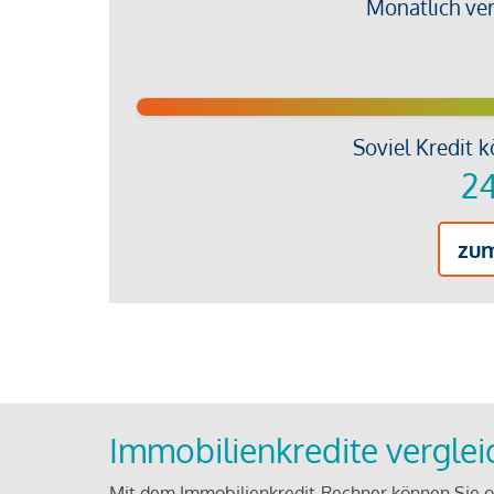
Monatlich ve
Soviel Kredit k
24
zu
Immobilienkredite vergle
Mit dem Immobilienkredit-Rechner können Sie on