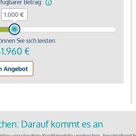
rfügbarer Betrag:
€
önnen Sie sich leisten:
1.960
€
m Angebot
ichen: Darauf kommt es an
line verschiedene Kreditmodelle vergleichen. Anschließend f