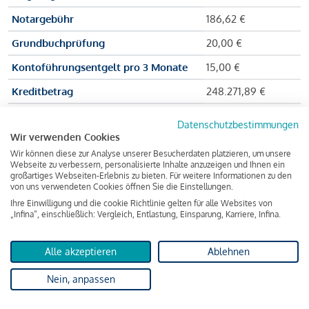
Notargebühr
186,62 €
Grundbuchprüfung
20,00 €
Kontoführungsentgelt pro 3 Monate
15,00 €
Kreditbetrag
248.271,89 €
Effektiver Jahreszinssatz
3,591 % p.a.
Datenschutzbestimmungen
Wir verwenden Cookies
Zu zahlender Gesamtbetrag
384.703,75 €
Wir können diese zur Analyse unserer Besucherdaten platzieren, um unsere
Kreditvermittler
INFINA Credit
Webseite zu verbessern, personalisierte Inhalte anzuzeigen und Ihnen ein
großartiges Webseiten-Erlebnis zu bieten. Für weitere Informationen zu den
Broker GmbH
von uns verwendeten Cookies öffnen Sie die Einstellungen.
Ihre Einwilligung und die cookie Richtlinie gelten für alle Websites von
„Infina“, einschließlich: Vergleich, Entlastung, Einsparung, Karriere, Infina.
Martina und Max Mustermann bekommen also eine Summe
von 237.000 Euro ausgezahlt, um die Wohnung zu kaufen.
Alle akzeptieren
Ablehnen
Darüber hinaus fallen aber noch einige Gebühren an (z. B. die
Nein, anpassen
Grundbucheintragungsgebühr), sodass die Bank den
Mustermanns
insgesamt einen Kreditbetrag
von 248.271,89