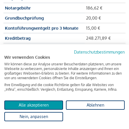
Notargebühr
186,62 €
Grundbuchprüfung
20,00 €
Kontoführungsentgelt pro 3 Monate
15,00 €
Kreditbetrag
248.271,89 €
Effektiver Jahreszinssatz
3,591 % p.a.
Datenschutzbestimmungen
Wir verwenden Cookies
Zu zahlender Gesamtbetrag
384.703,75 €
Wir können diese zur Analyse unserer Besucherdaten platzieren, um unsere
Kreditvermittler
INFINA Credit
Webseite zu verbessern, personalisierte Inhalte anzuzeigen und Ihnen ein
großartiges Webseiten-Erlebnis zu bieten. Für weitere Informationen zu den
Broker GmbH
von uns verwendeten Cookies öffnen Sie die Einstellungen.
Ihre Einwilligung und die cookie Richtlinie gelten für alle Websites von
„Infina“, einschließlich: Vergleich, Entlastung, Einsparung, Karriere, Infina.
Martina und Max Mustermann bekommen also eine Summe
von 237.000 Euro ausgezahlt, um die Wohnung zu kaufen.
Alle akzeptieren
Ablehnen
Darüber hinaus fallen aber noch einige Gebühren an (z. B. die
Nein, anpassen
Grundbucheintragungsgebühr), sodass die Bank den
Mustermanns
insgesamt einen Kreditbetrag
von 248.271,89