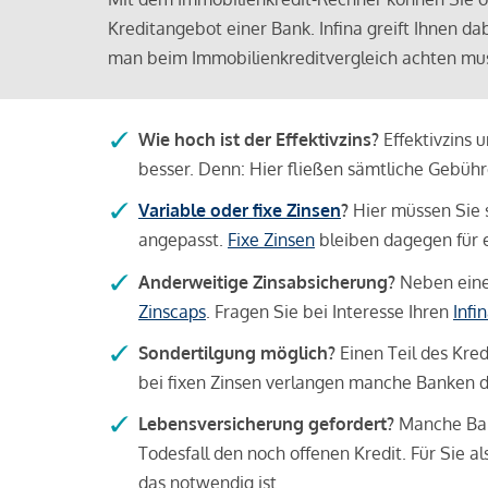
Kreditangebot einer Bank. Infina greift Ihnen da
man beim Immobilienkreditvergleich achten mu
Wie hoch ist der Effektivzins?
Effektivzins 
besser. Denn: Hier fließen sämtliche Gebü
Variable oder fixe Zinsen
?
Hier müssen Sie 
angepasst.
Fixe Zinsen
bleiben dagegen für e
Anderweitige Zinsabsicherung?
Neben einer
Zinscaps
. Fragen Sie bei Interesse Ihren
Infi
Sondertilgung möglich?
Einen Teil des Kred
bei fixen Zinsen verlangen manche Banken da
Lebensversicherung gefordert?
Manche Bank
Todesfall den noch offenen Kredit. Für Sie a
das notwendig ist.