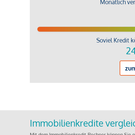
Monatlich ve
Soviel Kredit k
24
zu
Immobilienkredite vergle
Mit dem Immobilienkredit-Rechner können Sie on