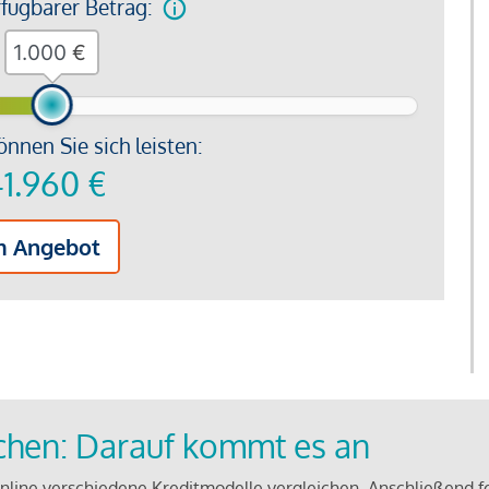
rfügbarer Betrag:
€
önnen Sie sich leisten:
1.960
€
m Angebot
ichen: Darauf kommt es an
line verschiedene Kreditmodelle vergleichen. Anschließend f