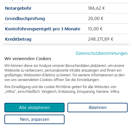
Notargebühr
186,62 €
Grundbuchprüfung
20,00 €
Kontoführungsentgelt pro 3 Monate
15,00 €
Kreditbetrag
248.271,89 €
Effektiver Jahreszinssatz
3,591 % p.a.
Datenschutzbestimmungen
Wir verwenden Cookies
Zu zahlender Gesamtbetrag
384.703,75 €
Wir können diese zur Analyse unserer Besucherdaten platzieren, um unsere
Kreditvermittler
INFINA Credit
Webseite zu verbessern, personalisierte Inhalte anzuzeigen und Ihnen ein
großartiges Webseiten-Erlebnis zu bieten. Für weitere Informationen zu den
Broker GmbH
von uns verwendeten Cookies öffnen Sie die Einstellungen.
Ihre Einwilligung und die cookie Richtlinie gelten für alle Websites von
„Infina“, einschließlich: Vergleich, Entlastung, Einsparung, Karriere, Infina.
Martina und Max Mustermann bekommen also eine Summe
von 237.000 Euro ausgezahlt, um die Wohnung zu kaufen.
Alle akzeptieren
Ablehnen
Darüber hinaus fallen aber noch einige Gebühren an (z. B. die
Nein, anpassen
Grundbucheintragungsgebühr), sodass die Bank den
Mustermanns
insgesamt einen Kreditbetrag
von 248.271,89