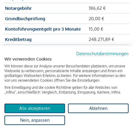
Notargebühr
186,62 €
Grundbuchprüfung
20,00 €
Kontoführungsentgelt pro 3 Monate
15,00 €
Kreditbetrag
248.271,89 €
Effektiver Jahreszinssatz
3,591 % p.a.
Datenschutzbestimmungen
Wir verwenden Cookies
Zu zahlender Gesamtbetrag
384.703,75 €
Wir können diese zur Analyse unserer Besucherdaten platzieren, um unsere
Kreditvermittler
INFINA Credit
Webseite zu verbessern, personalisierte Inhalte anzuzeigen und Ihnen ein
großartiges Webseiten-Erlebnis zu bieten. Für weitere Informationen zu den
Broker GmbH
von uns verwendeten Cookies öffnen Sie die Einstellungen.
Ihre Einwilligung und die cookie Richtlinie gelten für alle Websites von
„Infina“, einschließlich: Vergleich, Entlastung, Einsparung, Karriere, Infina.
Martina und Max Mustermann bekommen also eine Summe
von 237.000 Euro ausgezahlt, um die Wohnung zu kaufen.
Alle akzeptieren
Ablehnen
Darüber hinaus fallen aber noch einige Gebühren an (z. B. die
Nein, anpassen
Grundbucheintragungsgebühr), sodass die Bank den
Mustermanns
insgesamt einen Kreditbetrag
von 248.271,89