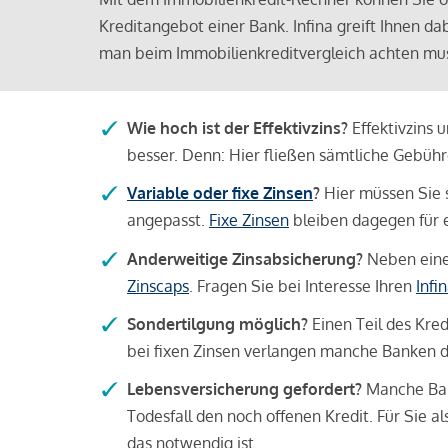
Kreditangebot einer Bank. Infina greift Ihnen da
man beim Immobilienkreditvergleich achten mu
Wie hoch ist der Effektivzins?
Effektivzins 
besser. Denn: Hier fließen sämtliche Gebü
Variable oder fixe Zinsen
?
Hier müssen Sie 
angepasst.
Fixe Zinsen
bleiben dagegen für e
Anderweitige Zinsabsicherung?
Neben einer
Zinscaps
. Fragen Sie bei Interesse Ihren
Infi
Sondertilgung möglich?
Einen Teil des Kred
bei fixen Zinsen verlangen manche Banken da
Lebensversicherung gefordert?
Manche Bank
Todesfall den noch offenen Kredit. Für Sie a
das notwendig ist.