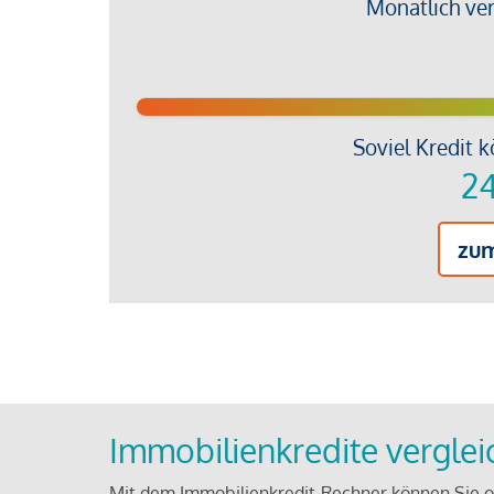
Monatlich ve
Soviel Kredit k
24
zu
Immobilienkredite vergle
Mit dem Immobilienkredit-Rechner können Sie on