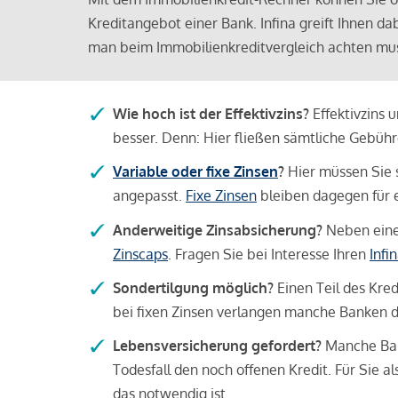
Kreditangebot einer Bank. Infina greift Ihnen da
man beim Immobilienkreditvergleich achten mu
Wie hoch ist der Effektivzins?
Effektivzins 
besser. Denn: Hier fließen sämtliche Gebü
Variable oder fixe Zinsen
?
Hier müssen Sie 
angepasst.
Fixe Zinsen
bleiben dagegen für e
Anderweitige Zinsabsicherung?
Neben einer
Zinscaps
. Fragen Sie bei Interesse Ihren
Infi
Sondertilgung möglich?
Einen Teil des Kred
bei fixen Zinsen verlangen manche Banken da
Lebensversicherung gefordert?
Manche Bank
Todesfall den noch offenen Kredit. Für Sie a
das notwendig ist.