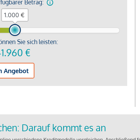
rfügbarer Betrag:
€
önnen Sie sich leisten:
1.960
€
m Angebot
ichen: Darauf kommt es an
line verschiedene Kreditmodelle vergleichen. Anschließend f