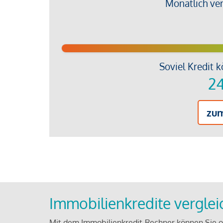
Monatlich ve
Soviel Kredit k
24
zu
Immobilienkredite vergle
Mit dem Immobilienkredit-Rechner können Sie on