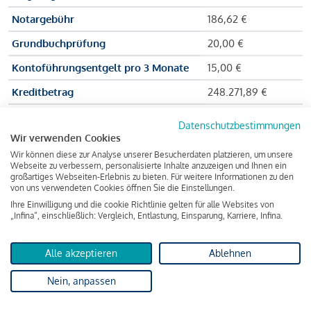
Notargebühr
186,62 €
Grundbuchprüfung
20,00 €
Kontoführungsentgelt pro 3 Monate
15,00 €
Kreditbetrag
248.271,89 €
Effektiver Jahreszinssatz
3,591 % p.a.
Datenschutzbestimmungen
Wir verwenden Cookies
Zu zahlender Gesamtbetrag
384.703,75 €
Wir können diese zur Analyse unserer Besucherdaten platzieren, um unsere
Kreditvermittler
INFINA Credit
Webseite zu verbessern, personalisierte Inhalte anzuzeigen und Ihnen ein
großartiges Webseiten-Erlebnis zu bieten. Für weitere Informationen zu den
Broker GmbH
von uns verwendeten Cookies öffnen Sie die Einstellungen.
Ihre Einwilligung und die cookie Richtlinie gelten für alle Websites von
„Infina“, einschließlich: Vergleich, Entlastung, Einsparung, Karriere, Infina.
Martina und Max Mustermann bekommen also eine Summe
von 237.000 Euro ausgezahlt, um die Wohnung zu kaufen.
Alle akzeptieren
Ablehnen
Darüber hinaus fallen aber noch einige Gebühren an (z. B. die
Nein, anpassen
Grundbucheintragungsgebühr), sodass die Bank den
Mustermanns
insgesamt einen Kreditbetrag
von 248.271,89