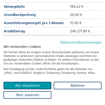
Notargebühr
186,62 €
Grundbuchprüfung
20,00 €
Kontoführungsentgelt pro 3 Monate
15,00 €
Kreditbetrag
248.271,89 €
Effektiver Jahreszinssatz
3,591 % p.a.
Datenschutzbestimmungen
Wir verwenden Cookies
Zu zahlender Gesamtbetrag
384.703,75 €
Wir können diese zur Analyse unserer Besucherdaten platzieren, um unsere
Kreditvermittler
INFINA Credit
Webseite zu verbessern, personalisierte Inhalte anzuzeigen und Ihnen ein
großartiges Webseiten-Erlebnis zu bieten. Für weitere Informationen zu den
Broker GmbH
von uns verwendeten Cookies öffnen Sie die Einstellungen.
Ihre Einwilligung und die cookie Richtlinie gelten für alle Websites von
„Infina“, einschließlich: Vergleich, Entlastung, Einsparung, Karriere, Infina.
Martina und Max Mustermann bekommen also eine Summe
von 237.000 Euro ausgezahlt, um die Wohnung zu kaufen.
Alle akzeptieren
Ablehnen
Darüber hinaus fallen aber noch einige Gebühren an (z. B. die
Nein, anpassen
Grundbucheintragungsgebühr), sodass die Bank den
Mustermanns
insgesamt einen Kreditbetrag
von 248.271,89