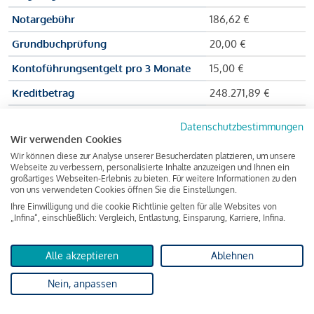
Notargebühr
186,62 €
Grundbuchprüfung
20,00 €
Kontoführungsentgelt pro 3 Monate
15,00 €
Kreditbetrag
248.271,89 €
Effektiver Jahreszinssatz
3,591 % p.a.
Datenschutzbestimmungen
Wir verwenden Cookies
Zu zahlender Gesamtbetrag
384.703,75 €
Wir können diese zur Analyse unserer Besucherdaten platzieren, um unsere
Kreditvermittler
INFINA Credit
Webseite zu verbessern, personalisierte Inhalte anzuzeigen und Ihnen ein
großartiges Webseiten-Erlebnis zu bieten. Für weitere Informationen zu den
Broker GmbH
von uns verwendeten Cookies öffnen Sie die Einstellungen.
Ihre Einwilligung und die cookie Richtlinie gelten für alle Websites von
„Infina“, einschließlich: Vergleich, Entlastung, Einsparung, Karriere, Infina.
Martina und Max Mustermann bekommen also eine Summe
von 237.000 Euro ausgezahlt, um die Wohnung zu kaufen.
Alle akzeptieren
Ablehnen
Darüber hinaus fallen aber noch einige Gebühren an (z. B. die
Nein, anpassen
Grundbucheintragungsgebühr), sodass die Bank den
Mustermanns
insgesamt einen Kreditbetrag
von 248.271,89