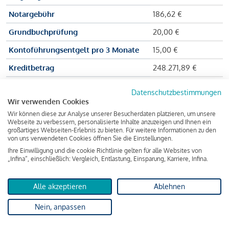
Notargebühr
186,62 €
Grundbuchprüfung
20,00 €
Kontoführungsentgelt pro 3 Monate
15,00 €
Kreditbetrag
248.271,89 €
Effektiver Jahreszinssatz
3,591 % p.a.
Datenschutzbestimmungen
Wir verwenden Cookies
Zu zahlender Gesamtbetrag
384.703,75 €
Wir können diese zur Analyse unserer Besucherdaten platzieren, um unsere
Kreditvermittler
INFINA Credit
Webseite zu verbessern, personalisierte Inhalte anzuzeigen und Ihnen ein
großartiges Webseiten-Erlebnis zu bieten. Für weitere Informationen zu den
Broker GmbH
von uns verwendeten Cookies öffnen Sie die Einstellungen.
Ihre Einwilligung und die cookie Richtlinie gelten für alle Websites von
„Infina“, einschließlich: Vergleich, Entlastung, Einsparung, Karriere, Infina.
Martina und Max Mustermann bekommen also eine Summe
von 237.000 Euro ausgezahlt, um die Wohnung zu kaufen.
Alle akzeptieren
Ablehnen
Darüber hinaus fallen aber noch einige Gebühren an (z. B. die
Nein, anpassen
Grundbucheintragungsgebühr), sodass die Bank den
Mustermanns
insgesamt einen Kreditbetrag
von 248.271,89