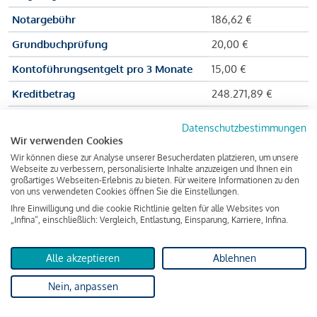
Notargebühr
186,62 €
Grundbuchprüfung
20,00 €
Kontoführungsentgelt pro 3 Monate
15,00 €
Kreditbetrag
248.271,89 €
Effektiver Jahreszinssatz
3,591 % p.a.
Datenschutzbestimmungen
Wir verwenden Cookies
Zu zahlender Gesamtbetrag
384.703,75 €
Wir können diese zur Analyse unserer Besucherdaten platzieren, um unsere
Kreditvermittler
INFINA Credit
Webseite zu verbessern, personalisierte Inhalte anzuzeigen und Ihnen ein
großartiges Webseiten-Erlebnis zu bieten. Für weitere Informationen zu den
Broker GmbH
von uns verwendeten Cookies öffnen Sie die Einstellungen.
Ihre Einwilligung und die cookie Richtlinie gelten für alle Websites von
„Infina“, einschließlich: Vergleich, Entlastung, Einsparung, Karriere, Infina.
Martina und Max Mustermann bekommen also eine Summe
von 237.000 Euro ausgezahlt, um die Wohnung zu kaufen.
Alle akzeptieren
Ablehnen
Darüber hinaus fallen aber noch einige Gebühren an (z. B. die
Nein, anpassen
Grundbucheintragungsgebühr), sodass die Bank den
Mustermanns
insgesamt einen Kreditbetrag
von 248.271,89