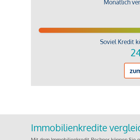
Monatlich ve
Soviel Kredit k
24
zu
Immobilienkredite vergle
Mit dem Immobilienkredit-Rechner können Sie on