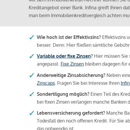
Kreditangebot einer Bank. Infina greift Ihnen da
man beim Immobilienkreditvergleich achten mu
Wie hoch ist der Effektivzins?
Effektivzins 
besser. Denn: Hier fließen sämtliche Gebü
Variable oder fixe Zinsen
?
Hier müssen Sie 
angepasst.
Fixe Zinsen
bleiben dagegen für e
Anderweitige Zinsabsicherung?
Neben einer
Zinscaps
. Fragen Sie bei Interesse Ihren
Infi
Sondertilgung möglich?
Einen Teil des Kred
bei fixen Zinsen verlangen manche Banken da
Lebensversicherung gefordert?
Manche Bank
Todesfall den noch offenen Kredit. Für Sie a
das notwendig ist.