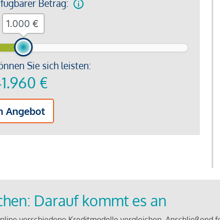
rfügbarer Betrag:
€
önnen Sie sich leisten:
1.960
€
m Angebot
ichen: Darauf kommt es an
line verschiedene Kreditmodelle vergleichen. Anschließend f