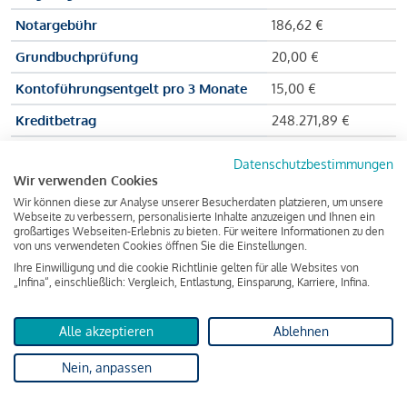
Notargebühr
186,62 €
Grundbuchprüfung
20,00 €
Kontoführungsentgelt pro 3 Monate
15,00 €
Kreditbetrag
248.271,89 €
Effektiver Jahreszinssatz
3,591 % p.a.
Datenschutzbestimmungen
Wir verwenden Cookies
Zu zahlender Gesamtbetrag
384.703,75 €
Wir können diese zur Analyse unserer Besucherdaten platzieren, um unsere
Kreditvermittler
INFINA Credit
Webseite zu verbessern, personalisierte Inhalte anzuzeigen und Ihnen ein
großartiges Webseiten-Erlebnis zu bieten. Für weitere Informationen zu den
Broker GmbH
von uns verwendeten Cookies öffnen Sie die Einstellungen.
Ihre Einwilligung und die cookie Richtlinie gelten für alle Websites von
„Infina“, einschließlich: Vergleich, Entlastung, Einsparung, Karriere, Infina.
Martina und Max Mustermann bekommen also eine Summe
von 237.000 Euro ausgezahlt, um die Wohnung zu kaufen.
Alle akzeptieren
Ablehnen
Darüber hinaus fallen aber noch einige Gebühren an (z. B. die
Nein, anpassen
Grundbucheintragungsgebühr), sodass die Bank den
Mustermanns
insgesamt einen Kreditbetrag
von 248.271,89