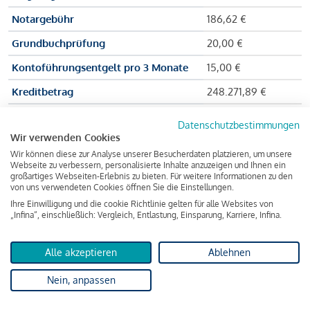
Notargebühr
186,62 €
Grundbuchprüfung
20,00 €
Kontoführungsentgelt pro 3 Monate
15,00 €
Kreditbetrag
248.271,89 €
Effektiver Jahreszinssatz
3,591 % p.a.
Datenschutzbestimmungen
Wir verwenden Cookies
Zu zahlender Gesamtbetrag
384.703,75 €
Wir können diese zur Analyse unserer Besucherdaten platzieren, um unsere
Kreditvermittler
INFINA Credit
Webseite zu verbessern, personalisierte Inhalte anzuzeigen und Ihnen ein
großartiges Webseiten-Erlebnis zu bieten. Für weitere Informationen zu den
Broker GmbH
von uns verwendeten Cookies öffnen Sie die Einstellungen.
Ihre Einwilligung und die cookie Richtlinie gelten für alle Websites von
„Infina“, einschließlich: Vergleich, Entlastung, Einsparung, Karriere, Infina.
Martina und Max Mustermann bekommen also eine Summe
von 237.000 Euro ausgezahlt, um die Wohnung zu kaufen.
Alle akzeptieren
Ablehnen
Darüber hinaus fallen aber noch einige Gebühren an (z. B. die
Nein, anpassen
Grundbucheintragungsgebühr), sodass die Bank den
Mustermanns
insgesamt einen Kreditbetrag
von 248.271,89