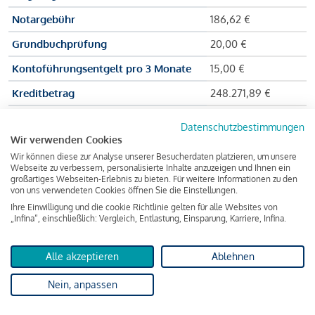
Notargebühr
186,62 €
Grundbuchprüfung
20,00 €
Kontoführungsentgelt pro 3 Monate
15,00 €
Kreditbetrag
248.271,89 €
Effektiver Jahreszinssatz
3,591 % p.a.
Datenschutzbestimmungen
Wir verwenden Cookies
Zu zahlender Gesamtbetrag
384.703,75 €
Wir können diese zur Analyse unserer Besucherdaten platzieren, um unsere
Kreditvermittler
INFINA Credit
Webseite zu verbessern, personalisierte Inhalte anzuzeigen und Ihnen ein
großartiges Webseiten-Erlebnis zu bieten. Für weitere Informationen zu den
Broker GmbH
von uns verwendeten Cookies öffnen Sie die Einstellungen.
Ihre Einwilligung und die cookie Richtlinie gelten für alle Websites von
„Infina“, einschließlich: Vergleich, Entlastung, Einsparung, Karriere, Infina.
Martina und Max Mustermann bekommen also eine Summe
von 237.000 Euro ausgezahlt, um die Wohnung zu kaufen.
Alle akzeptieren
Ablehnen
Darüber hinaus fallen aber noch einige Gebühren an (z. B. die
Nein, anpassen
Grundbucheintragungsgebühr), sodass die Bank den
Mustermanns
insgesamt einen Kreditbetrag
von 248.271,89