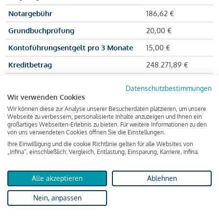
Notargebühr
186,62 €
Grundbuchprüfung
20,00 €
Kontoführungsentgelt pro 3 Monate
15,00 €
Kreditbetrag
248.271,89 €
Effektiver Jahreszinssatz
3,591 % p.a.
Datenschutzbestimmungen
Wir verwenden Cookies
Zu zahlender Gesamtbetrag
384.703,75 €
Wir können diese zur Analyse unserer Besucherdaten platzieren, um unsere
Kreditvermittler
INFINA Credit
Webseite zu verbessern, personalisierte Inhalte anzuzeigen und Ihnen ein
großartiges Webseiten-Erlebnis zu bieten. Für weitere Informationen zu den
Broker GmbH
von uns verwendeten Cookies öffnen Sie die Einstellungen.
Ihre Einwilligung und die cookie Richtlinie gelten für alle Websites von
„Infina“, einschließlich: Vergleich, Entlastung, Einsparung, Karriere, Infina.
Martina und Max Mustermann bekommen also eine Summe
von 237.000 Euro ausgezahlt, um die Wohnung zu kaufen.
Alle akzeptieren
Ablehnen
Darüber hinaus fallen aber noch einige Gebühren an (z. B. die
Nein, anpassen
Grundbucheintragungsgebühr), sodass die Bank den
Mustermanns
insgesamt einen Kreditbetrag
von 248.271,89