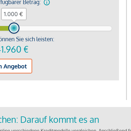
rfügbarer Betrag:
€
önnen Sie sich leisten:
1.960
€
m Angebot
ichen: Darauf kommt es an
line verschiedene Kreditmodelle vergleichen. Anschließend f