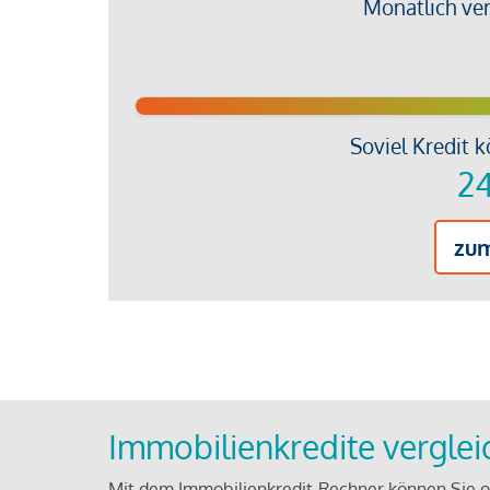
Monatlich ve
Soviel Kredit k
24
zu
Immobilienkredite vergle
Mit dem Immobilienkredit-Rechner können Sie on