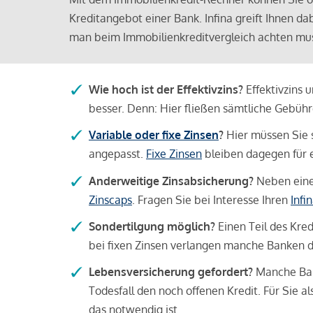
Kreditangebot einer Bank. Infina greift Ihnen da
man beim Immobilienkreditvergleich achten mu
Wie hoch ist der Effektivzins?
Effektivzins 
besser. Denn: Hier fließen sämtliche Gebü
Variable oder fixe Zinsen
?
Hier müssen Sie 
angepasst.
Fixe Zinsen
bleiben dagegen für e
Anderweitige Zinsabsicherung?
Neben einer
Zinscaps
. Fragen Sie bei Interesse Ihren
Infi
Sondertilgung möglich?
Einen Teil des Kred
bei fixen Zinsen verlangen manche Banken da
Lebensversicherung gefordert?
Manche Bank
Todesfall den noch offenen Kredit. Für Sie a
das notwendig ist.