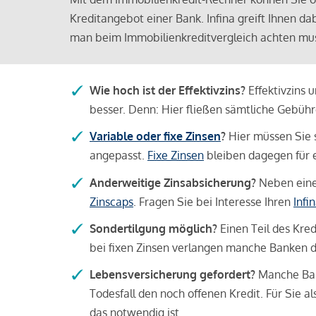
Kreditangebot einer Bank. Infina greift Ihnen da
man beim Immobilienkreditvergleich achten mu
Wie hoch ist der Effektivzins?
Effektivzins 
besser. Denn: Hier fließen sämtliche Gebü
Variable oder fixe Zinsen
?
Hier müssen Sie 
angepasst.
Fixe Zinsen
bleiben dagegen für e
Anderweitige Zinsabsicherung?
Neben einer
Zinscaps
. Fragen Sie bei Interesse Ihren
Infi
Sondertilgung möglich?
Einen Teil des Kred
bei fixen Zinsen verlangen manche Banken da
Lebensversicherung gefordert?
Manche Bank
Todesfall den noch offenen Kredit. Für Sie a
das notwendig ist.