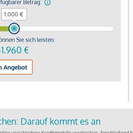
rfügbarer Betrag:
€
önnen Sie sich leisten:
1.960
€
m Angebot
ichen: Darauf kommt es an
line verschiedene Kreditmodelle vergleichen. Anschließend f