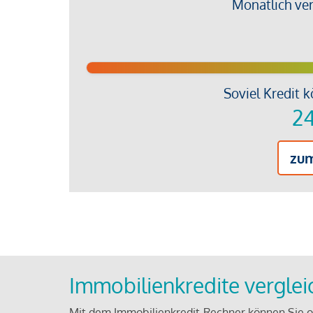
Monatlich ve
Soviel Kredit k
24
zu
Immobilienkredite vergle
Mit dem Immobilienkredit-Rechner können Sie on