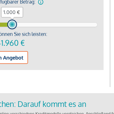
rfügbarer Betrag:
€
önnen Sie sich leisten:
1.960
€
m Angebot
ichen: Darauf kommt es an
line verschiedene Kreditmodelle vergleichen. Anschließend f