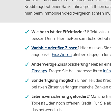
Kreditangebot einer Bank. Infina greift Ihnen da
man beim Immobilienkreditvergleich achten mu
Wie hoch ist der Effektivzins?
Effektivzins 
besser. Denn: Hier fließen sämtliche Gebü
Variable oder fixe Zinsen
?
Hier müssen Sie 
angepasst.
Fixe Zinsen
bleiben dagegen für e
Anderweitige Zinsabsicherung?
Neben einer
Zinscaps
. Fragen Sie bei Interesse Ihren
Infi
Sondertilgung möglich?
Einen Teil des Kred
bei fixen Zinsen verlangen manche Banken da
Lebensversicherung gefordert?
Manche Bank
Todesfall den noch offenen Kredit. Für Sie a
das notwendig ist.