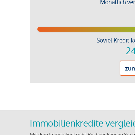
Monatlich ve
Soviel Kredit k
24
zu
Immobilienkredite vergle
Mit dem Immobilienkredit-Rechner können Sie on