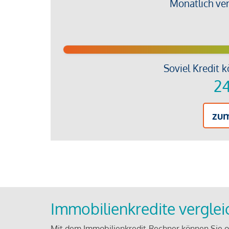
Monatlich ve
Soviel Kredit k
24
zu
Immobilienkredite vergle
Mit dem Immobilienkredit-Rechner können Sie on