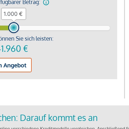
rfügbarer Betrag:
€
önnen Sie sich leisten:
1.960
€
m Angebot
ichen: Darauf kommt es an
line verschiedene Kreditmodelle vergleichen. Anschließend f