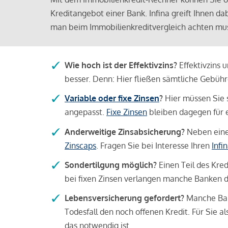
Kreditangebot einer Bank. Infina greift Ihnen da
man beim Immobilienkreditvergleich achten mu
Wie hoch ist der Effektivzins?
Effektivzins 
besser. Denn: Hier fließen sämtliche Gebü
Variable oder fixe Zinsen
?
Hier müssen Sie 
angepasst.
Fixe Zinsen
bleiben dagegen für e
Anderweitige Zinsabsicherung?
Neben einer
Zinscaps
. Fragen Sie bei Interesse Ihren
Infi
Sondertilgung möglich?
Einen Teil des Kred
bei fixen Zinsen verlangen manche Banken da
Lebensversicherung gefordert?
Manche Bank
Todesfall den noch offenen Kredit. Für Sie a
das notwendig ist.