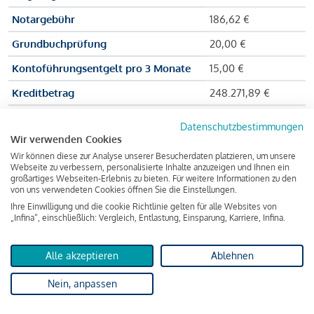
Notargebühr
186,62 €
Grundbuchprüfung
20,00 €
Kontoführungsentgelt pro 3 Monate
15,00 €
Kreditbetrag
248.271,89 €
Effektiver Jahreszinssatz
3,591 % p.a.
Datenschutzbestimmungen
Wir verwenden Cookies
Zu zahlender Gesamtbetrag
384.703,75 €
Wir können diese zur Analyse unserer Besucherdaten platzieren, um unsere
Kreditvermittler
INFINA Credit
Webseite zu verbessern, personalisierte Inhalte anzuzeigen und Ihnen ein
großartiges Webseiten-Erlebnis zu bieten. Für weitere Informationen zu den
Broker GmbH
von uns verwendeten Cookies öffnen Sie die Einstellungen.
Ihre Einwilligung und die cookie Richtlinie gelten für alle Websites von
„Infina“, einschließlich: Vergleich, Entlastung, Einsparung, Karriere, Infina.
Martina und Max Mustermann bekommen also eine Summe
von 237.000 Euro ausgezahlt, um die Wohnung zu kaufen.
Alle akzeptieren
Ablehnen
Darüber hinaus fallen aber noch einige Gebühren an (z. B. die
Nein, anpassen
Grundbucheintragungsgebühr), sodass die Bank den
Mustermanns
insgesamt einen Kreditbetrag
von 248.271,89