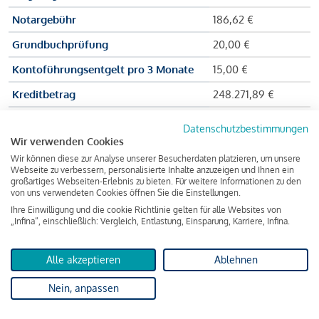
Notargebühr
186,62 €
Grundbuchprüfung
20,00 €
Kontoführungsentgelt pro 3 Monate
15,00 €
Kreditbetrag
248.271,89 €
Effektiver Jahreszinssatz
3,591 % p.a.
Datenschutzbestimmungen
Wir verwenden Cookies
Zu zahlender Gesamtbetrag
384.703,75 €
Wir können diese zur Analyse unserer Besucherdaten platzieren, um unsere
Kreditvermittler
INFINA Credit
Webseite zu verbessern, personalisierte Inhalte anzuzeigen und Ihnen ein
großartiges Webseiten-Erlebnis zu bieten. Für weitere Informationen zu den
Broker GmbH
von uns verwendeten Cookies öffnen Sie die Einstellungen.
Ihre Einwilligung und die cookie Richtlinie gelten für alle Websites von
„Infina“, einschließlich: Vergleich, Entlastung, Einsparung, Karriere, Infina.
Martina und Max Mustermann bekommen also eine Summe
von 237.000 Euro ausgezahlt, um die Wohnung zu kaufen.
Alle akzeptieren
Ablehnen
Darüber hinaus fallen aber noch einige Gebühren an (z. B. die
Nein, anpassen
Grundbucheintragungsgebühr), sodass die Bank den
Mustermanns
insgesamt einen Kreditbetrag
von 248.271,89