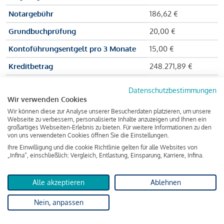
Notargebühr
186,62 €
Grundbuchprüfung
20,00 €
Kontoführungsentgelt pro 3 Monate
15,00 €
Kreditbetrag
248.271,89 €
Effektiver Jahreszinssatz
3,591 % p.a.
Datenschutzbestimmungen
Wir verwenden Cookies
Zu zahlender Gesamtbetrag
384.703,75 €
Wir können diese zur Analyse unserer Besucherdaten platzieren, um unsere
Kreditvermittler
INFINA Credit
Webseite zu verbessern, personalisierte Inhalte anzuzeigen und Ihnen ein
großartiges Webseiten-Erlebnis zu bieten. Für weitere Informationen zu den
Broker GmbH
von uns verwendeten Cookies öffnen Sie die Einstellungen.
Ihre Einwilligung und die cookie Richtlinie gelten für alle Websites von
„Infina“, einschließlich: Vergleich, Entlastung, Einsparung, Karriere, Infina.
Martina und Max Mustermann bekommen also eine Summe
von 237.000 Euro ausgezahlt, um die Wohnung zu kaufen.
Alle akzeptieren
Ablehnen
Darüber hinaus fallen aber noch einige Gebühren an (z. B. die
Nein, anpassen
Grundbucheintragungsgebühr), sodass die Bank den
Mustermanns
insgesamt einen Kreditbetrag
von 248.271,89